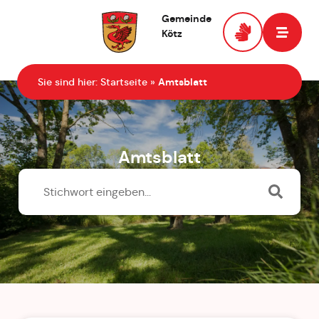
Gemeinde
Kötz
Zur Startseite
Sie sind hier:
Startseite
»
Amtsblatt
Amtsblatt