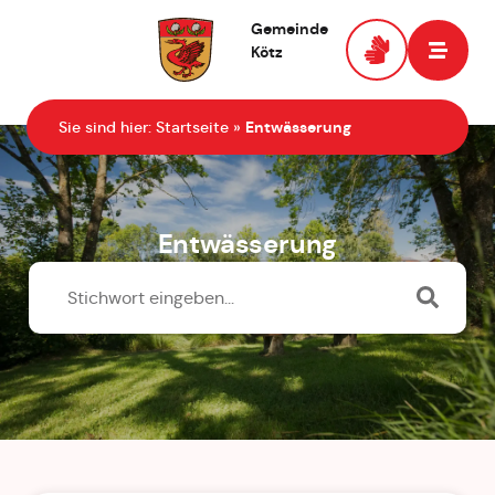
Gemeinde
Kötz
Zur Startseite
Sie sind hier:
Startseite
»
Entwässerung
Entwässerung