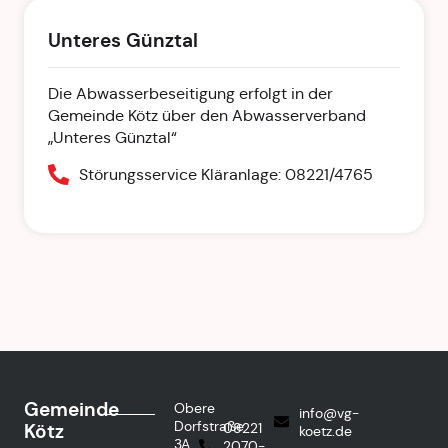
Unteres Günztal
Die Abwasserbeseitigung erfolgt in der
Gemeinde Kötz über den Abwasserverband
„Unteres Günztal“
Störungsservice Kläranlage: 08221/4765
Gemeinde
Obere
info@vg-
Dorfstraße
Kötz
08221
koetz.de
3A
2070-