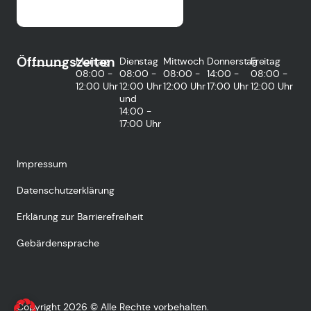
Öffnungszeiten
Montag
Dienstag
Mittwoch
Donnerstag
Freitag
08:00 -
08:00 -
08:00 -
14:00 -
08:00 -
12:00 Uhr
12:00 Uhr
12:00 Uhr
17:00 Uhr
12:00 Uhr
und
14:00 -
17:00 Uhr
Impressum
Datenschutzerklärung
Erklärung zur Barrierefreiheit
Gebärdensprache
Copyright 2026 © Alle Rechte vorbehalten.