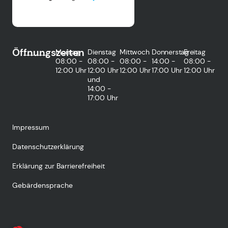
Öffnungszeiten
Montag
Dienstag
Mittwoch
Donnerstag
Freitag
08:00 -
08:00 -
08:00 -
14:00 -
08:00 -
12:00 Uhr
12:00 Uhr
12:00 Uhr
17:00 Uhr
12:00 Uhr
und
14:00 -
17:00 Uhr
Impressum
Datenschutzerklärung
Erklärung zur Barrierefreiheit
Gebärdensprache