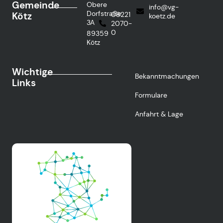
Gemeinde
Obere
info@vg-
Dorfstraße
Kötz
08221
koetz.de
3A
2070-
0
89359
Kötz
Wichtige
Bekanntmachungen
Links
Formulare
Anfahrt & Lage