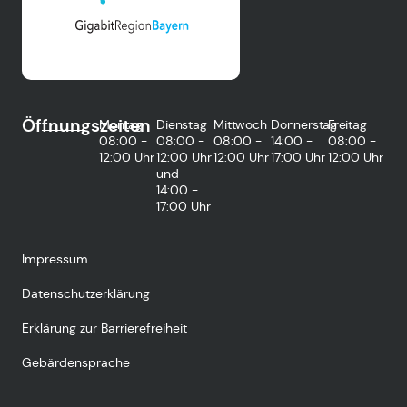
Öffnungszeiten
Montag
Dienstag
Mittwoch
Donnerstag
Freitag
08:00 -
08:00 -
08:00 -
14:00 -
08:00 -
12:00 Uhr
12:00 Uhr
12:00 Uhr
17:00 Uhr
12:00 Uhr
und
14:00 -
17:00 Uhr
Impressum
Datenschutzerklärung
Erklärung zur Barrierefreiheit
Gebärdensprache