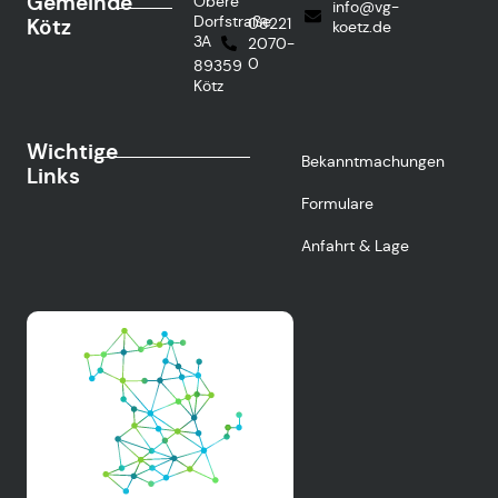
Gemeinde
Obere
info@vg-
Dorfstraße
Kötz
08221
koetz.de
3A
2070-
0
89359
Kötz
Wichtige
Bekanntmachungen
Links
Formulare
Anfahrt & Lage