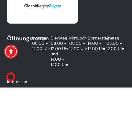
Öffnungszeiten
Montag
Dienstag
Mittwoch
Donnerstag
Freitag
08:00 -
08:00 -
08:00 -
14:00 -
08:00 -
12:00 Uhr
12:00 Uhr
12:00 Uhr
17:00 Uhr
12:00 Uhr
und
14:00 -
17:00 Uhr
Impressum
Datenschutzerklärung
Erklärung zur Barrierefreiheit
Gebärdensprache