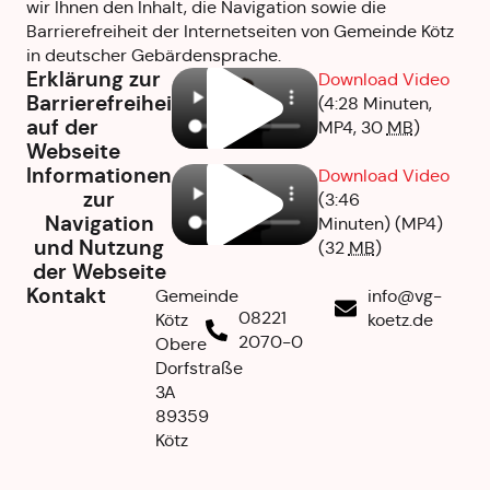
wir Ihnen den Inhalt, die Navigation sowie die
Barrierefreiheit der Internetseiten von Gemeinde Kötz
in deutscher Gebärdensprache.
Erklärung zur
Download Video
Barrierefreiheit
(4:28 Minuten,
auf der
MP4,
30
MB
)
Webseite
Informationen
Download Video
zur
(3:46
Navigation
Minuten)
(MP4)
und Nutzung
(32
MB
)
der Webseite
Kontakt
Gemeinde
info
@vg-
08221
Kötz
koetz.de
2070-0
Obere
Dorfstraße
3A
89359
Kötz