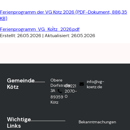
Ferienprogramm der VG Kötz 2026 (PDF-Dokument, 886,35
KB)
Ferienprogramm_VG_KoÌtz_2026.pdf
Erstellt: 26.05.2026 | Aktualisiert: 26.05.2026
Gemeinde
Obere
info@vg-
Dorfstraße
Kötz
08221
koetz.de
3A
2070-
0
89359
Kötz
Wichtige
Bekanntmachungen
Links