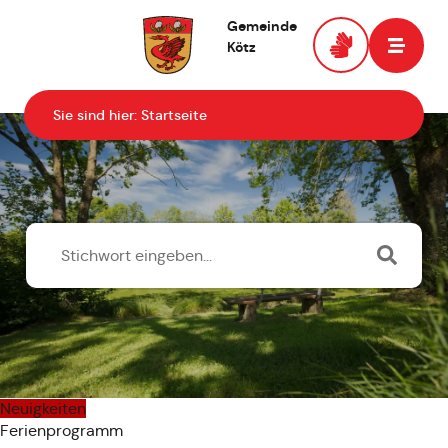
Gemeinde
Kötz
Zur Startseite
Sie sind hier:
Startseite
Neuigkeiten
Ferienprogramm