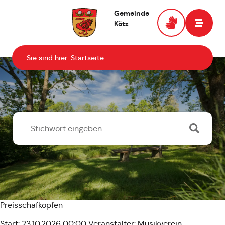
Gemeinde
Kötz
Zur Startseite
Sie sind hier:
Startseite
Preisschafkopfen
Start: 23.10.2026 00:00
Veranstalter: Musikverein