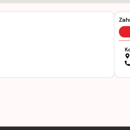
Zah
K